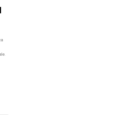
à
ca
le.