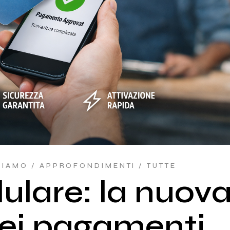
Industria 4.0
Outsourcing e
consulenza
informatica
RIAMO
APPROFONDIMENTI
TUTTE
lulare: la nuov
dei pagamenti