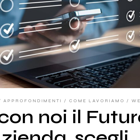
Industria 4.0
Outsourcing e
consulenza
informatica
APPROFONDIMENTI
COME LAVORIAMO
W
con noi il Futu
zienda, scegli