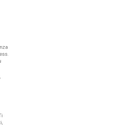
enza
ness.
u
o
Ti
i,