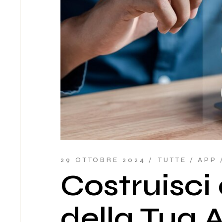
29 OTTOBRE 2024
TUTTE
APP
Costruisci 
della Tua A