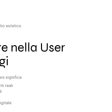
lio estetico.
re nella User
gi
re significa:
ti reali
i
igitale