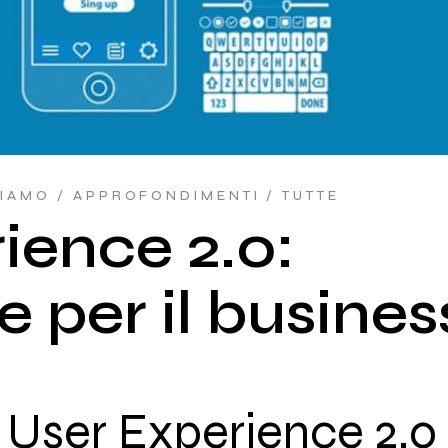
Industria 4.0
Outsourcing e
consulenza
informatica
IAMO
APPROFONDIMENTI
TUTTE
ience 2.0:
e per il busines
a User Experience 2.0