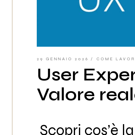
29 GENNAIO 2026
COME LAVOR
User Exper
Valore real
Scopri cos’è l