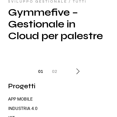
SVILUPPO GESTIONALE
TUTTI
Gymmefive –
Gestionale in
Cloud per palestre
Paginazione
01
02
degli
Progetti
articoli
APP MOBILE
INDUSTRIA 4.0