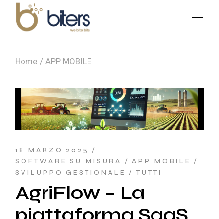
Skip
to
the
content
Home
APP MOBILE
18 MARZO 2025
SOFTWARE SU MISURA
APP MOBILE
SVILUPPO GESTIONALE
TUTTI
AgriFlow – La
piattaforma SaaS